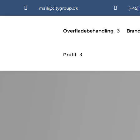


mail@citygroup.dk
(+45)
Overfladebehandling
Brand
Profil