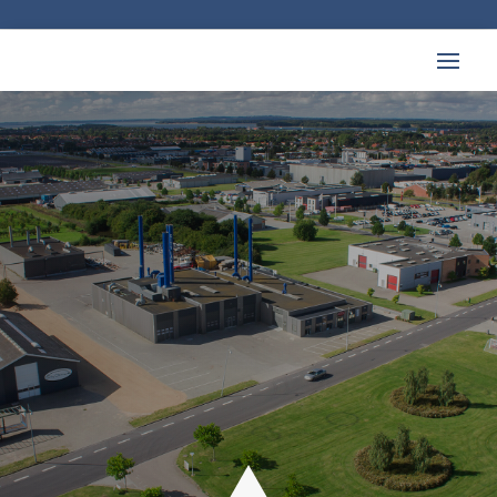
Hos City Group i Middelfart udfører vi
sandblæsning af alle typer emner med
ISO
9001 kvalitetsstyring.