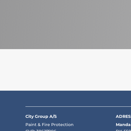
Herunder et lille udsnit af vores re
City Group A/S
ADRES
Paint & Fire Protection
Mandal